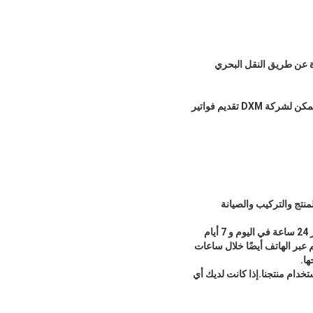
دة عن طريق النقل البحري
نحن نقدم مجموعة متنوعة جدًا من طرق الدفع.يرجى توضيح احتياجاتك لموظفي المبيعات لدينا.هل يمكن لشركة DXM تقديم فواتير
منتج والتركيب والصيانة
نحن نقدم الدعم عبر الإنترنت ، والدعم عبر الهاتف ، وخدمات الدعم في الموقع.يتوفر الدعم عبر الإنترنت على مدار 24 ساعة في اليوم و 7 أيام
 عبر الهاتف أيضًا خلال ساعات
ها.
دام منتجنا.إذا كانت لديك أي