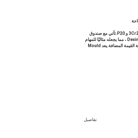
Mould Base Steel عبارة عن سبيكة فولاذية عالية الجودة مع أداء ومتانة ممتازين ، مصنوعة من مواد معدلة 3Cr2Mo و P20.تأتي مع صندوق
خشبي لمزيد من الحماية ويمكن تخصيصها لتلبية متطلبات الحجم المحددة لكل عميل.تم تصنيف صلابته في Dexin 718H ، مما يجعله مثاليًا للمهام
الشاقة.توفر DXM مجموعة متنوعة جدًا من طرق الدفع ، ويمكن إصدار فواتير لجميع الطلبات بفواتير خاصة بضريبة القيمة المضافة.يعد Mould
تفاصيل