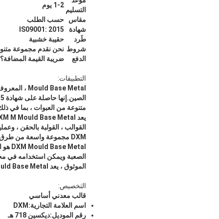
موعد
1-2 يوم
التسليم
مقاس
حسب الطلب
شهادة
IS09001: 2015
طَرد
حقيبة خشبية
شروط
الدفع
ضريبة القيمة المضافة؟ي
التطبيقات:
متنوعة من العبوات ، بما في ذلك الصناديق الخشبية 
DXM مجموعة واسعة من طرق الدفع وفواتير ضريبة القيمة المضافة الخاصة.وقت التسليم 1-2 أيام.
Metal
الصعبة ويمكن استخدامه في مختل
الموثوق ، يعد DXM M Mould Base Metal الخيار الأمثل لأي قالب أو مشروع معالجة المعادن.
التخصيص:
قالب معدني أساسي
اسم العلامة التجارية:
DXM
رقم الموديل:
ديكسين 718 هـ