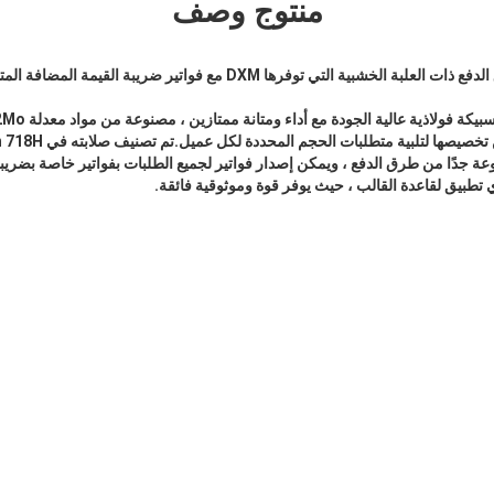
منتوج وصف
ية التي توفرها DXM مع فواتير ضريبة القيمة المضافة المتاحة