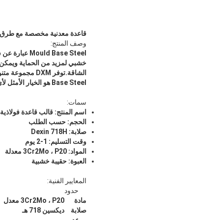
قاعدة معدنية مخصصة مع طرق الدفع ذات العلبة الخشب
وصف المنتج:
Base Steel هو الخيار الأمثل لأي تطبيق لقاعدة القالب ، حيث يوفر قوة وموثوقية فائقة.
سمات:
اسم المنتج: قالب قاعدة فولاذية
الحجم: حسب الطلب
صلابة: Dexin 718H
وقت التسليم: 1-2 يوم
المواد: 3Cr2Mo ، P20 معدلة
العبوة: حقيبة خشبية
المعايير الفنية:
حدود
مادة
3Cr2Mo ، P20 معدل
صلابة
ديكسين 718 هـ