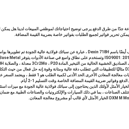
مكن تحرير فواتير لجميع الطلبات بفواتير خاصة بضريبة القيمة المضافة.
الخالية من التبخير.المادة 3Cr2Mo ، P20 معدلة ، والصلابة Dexin 718H.
يعد DXM M Mould Base Metal مثاليًا للتطبيقات التي تتطلب دقة عالية ومتانة وقوة.إنه حل فعال من ح
القوالب ، القولبة بالحقن ، وعمليات معالجة المعادن الأخرى.الحد 
DXM Mould Base  هو الخيار الأمثل لأولئك الذين يحتاجون إلى سبائك فولاذية عالية الجودة مع مي
ف الصناعات ، بما في ذلك السيارات والإلكترونيات والصناعات الطبية.مع ضمان ا