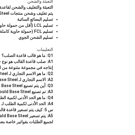
التعبئة والشحن:
التعبئة والتغليف والشحن لقاعدة
يتم تغليف وشحن منتجات Mould Base Steel بالطرق التالية:
تسليم البضائع السائبة
تسليم LCL (أقل من حمولة حاوية)
تسليم FCL (حمولة حاوية كاملة)
تسليم الشحن الجوي
التعليمات:
Q1: ما هو قالب قاعدة الصلب؟
A1: صلب قاعدة القالب هو نوع
إنتاجه في مجموعة متنوعة من ال
Q2: ما هو الاسم التجاري لـ DXM Mould Base Steel؟
A2: الاسم التجاري لـ DXM Mould Base Steel هو Dexin 718H.
Q3: أين يتم تصنيع DXM Mould Base Steel؟
A3: تم تصنيع DXM Mould Base Steel في Guangdong ، الصين ، وحاصل على شهادة ISO9001: 2015.
Q4: ما هو الحد الأدنى لكمية الطلب على قاعدة قالب DXM؟
A4: الحد الأدنى لكمية الطلب لـ DXM Mould Base Steel هو 1.
س 5: كيف يتم تسعير قاعدة قالب DXM؟
لجميع الطلبات بفواتير خاصة بضر