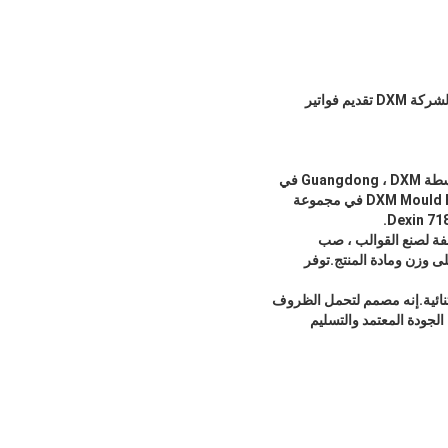
نحن نقدم مجموعة متنوعة جدًا من طرق الدفع.يرجى توضيح احتياجاتك لموظفي المبيعات لدينا.هل يمكن لشركة DXM تقديم فواتير
Mould Base Metal ، المعروف أيضًا باسم Dexin 718H ، عبارة عن سبائك فولاذية عالية الجودة تم تطويرها بواسطة Guangdong ، DXM في
الصين.إنها حاصلة على شهادة ISO9001: 2015 وتستخدم على نطاق واسع في صناعة الأدوات.يتوفر DXM Mould Base Metal في مجموعة
يث التكلفة لصنع القوالب ، صب
الأدنى لكمية الطلب هو 1 فقط ، ويعتمد السعر على وزن ومادة المنتج.توفر
زات استثنائية.إنه مصمم لتحمل الظروف
لجودة المعتمد والتسليم