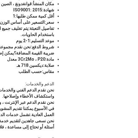
مكان المنشأ:
قوانغدونغ ، الصين
شهادة:
ISO9001: 2015
أقل كمية ممكن طلبها:
1
سعر:
التسعير على أساس الوزن و
تفاصيل التعبئة:
يتم تغليف جميع ا
باستخدام الحاويات.
موعد التسليم:
1-2 يوم
شروط الدفع:
ضريبة القيمة المضافة؟يمكن إصدا
مادة:
3Cr2Mo ، P20 معدل
صلابة:
ديكسين 718 هـ
مقاس:
حسب الطلب
الدعم والخدمات:
نحن نقدم الدعم الفني والخدمات 
واستكشاف الأخطاء وإصلاحها.
في الأسبوع.يمكننا تقديم المشور
العمل العادية.تشمل خدمات الدعم
نحن نسعى جاهدين لتقديم خدمة ع
أسئلة أو تحتاج إلى مساعدة ، فلا 