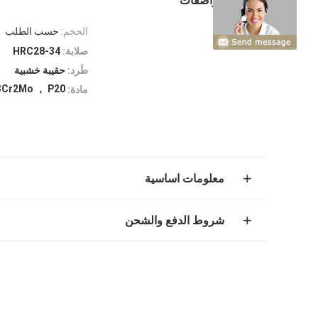
مواصفات
الحجم:
حسب الطلب
صلابة:
HRC28-34
طَرد:
حقيبة خشبية
3Cr2Mo ， P20 معد
مادة:
معلومات اساسية
شروط الدفع والشحن